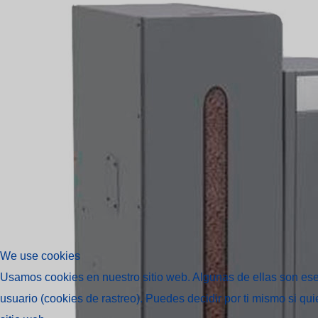
We use cookies
Usamos cookies en nuestro sitio web. Algunas de ellas son esen
usuario (cookies de rastreo). Puedes decidir por ti mismo si qu