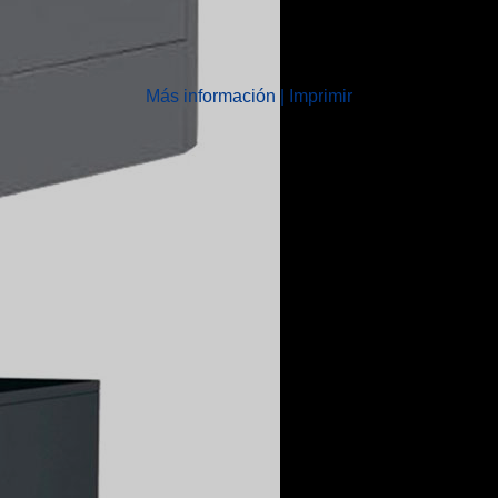
Más información
|
Imprimir