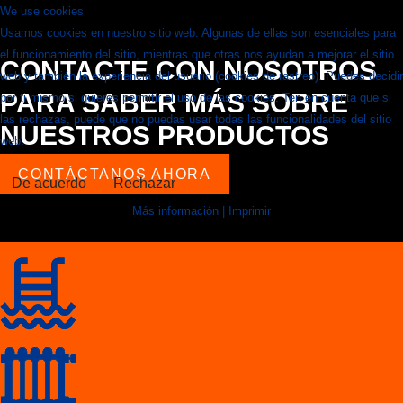
We use cookies
Usamos cookies en nuestro sitio web. Algunas de ellas son esenciales para
el funcionamiento del sitio, mientras que otras nos ayudan a mejorar el sitio
CONTACTE CON NOSOTROS
web y también la experiencia del usuario (cookies de rastreo). Puedes decidir
PARA SABER MÁS SOBRE
por ti mismo si quieres permitir el uso de las cookies. Ten en cuenta que si
las rechazas, puede que no puedas usar todas las funcionalidades del sitio
NUESTROS PRODUCTOS
web.
CONTÁCTANOS AHORA
De acuerdo
Rechazar
Más información
|
Imprimir